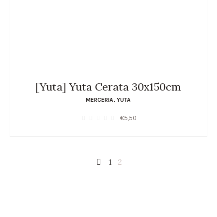
[Yuta] Yuta Cerata 30x150cm
MERCERIA
,
YUTA
€
5,50
1
2