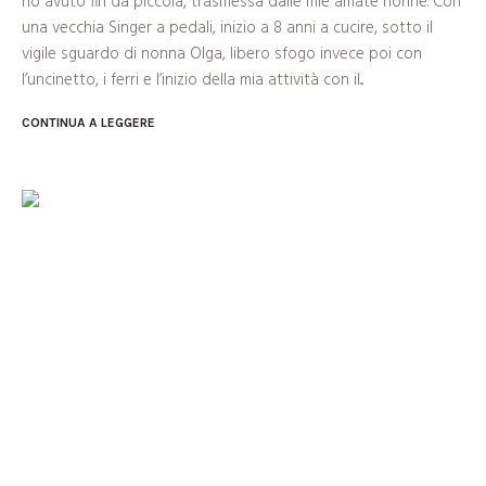
ho avuto fin da piccola, trasmessa dalle mie amate nonne. Con
una vecchia Singer a pedali, inizio a 8 anni a cucire, sotto il
vigile sguardo di nonna Olga, libero sfogo invece poi con
l’uncinetto, i ferri e l’inizio della mia attività con il...
CONTINUA A LEGGERE