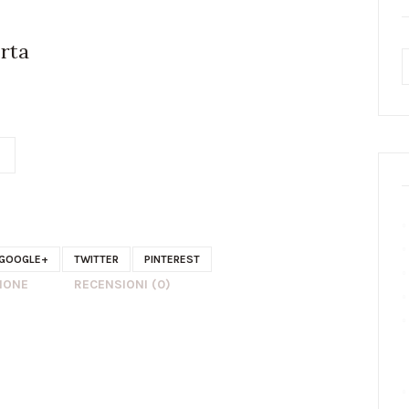
orta
GOOGLE+
TWITTER
PINTEREST
IONE
RECENSIONI (0)