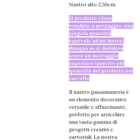
Nastro alto 2,50cm
Il prodotto viene
venduto a metraggio: una
singola quantità
equivale ad un metro,
dunque se si desidera
avere un metraggio
superiore inserire più
quantità del prodotto nel
carrello
Il nastro passamaneria è
un elemento decorativo
versatile e affascinante,
perfetto per arricchire
una vasta gamma di
progetti creativi e
sartoriali. La nostra