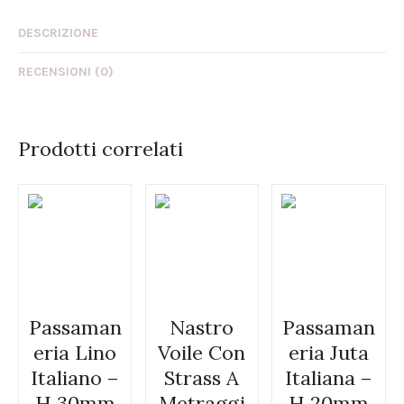
DESCRIZIONE
RECENSIONI (0)
Prodotti correlati
Passaman
Nastro
Passaman
eria Lino
Voile Con
eria Juta
Italiano –
Strass A
Italiana –
H 30mm
Metraggi
H 20mm